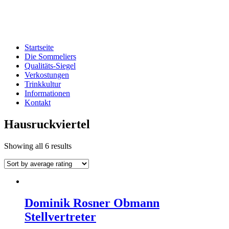
Edelbrand-Sommeliers OÖ
Genussbotschafter der oberösterreichischen Schnapsbrenner
Startseite
Die Sommeliers
Qualitäts-Siegel
Verkostungen
Trinkkultur
Informationen
Kontakt
Hausruckviertel
Showing all 6 results
Dominik Rosner Obmann
Stellvertreter