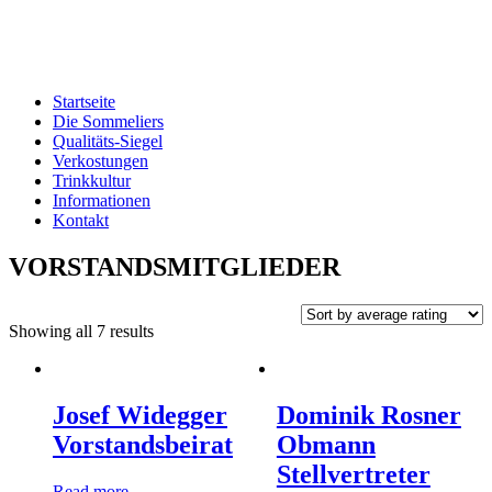
Edelbrand-Sommeliers OÖ
Genussbotschafter der oberösterreichischen Schnapsbrenner
Startseite
Die Sommeliers
Qualitäts-Siegel
Verkostungen
Trinkkultur
Informationen
Kontakt
VORSTANDSMITGLIEDER
Showing all 7 results
Josef Widegger
Dominik Rosner
Vorstandsbeirat
Obmann
Stellvertreter
Read more