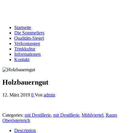
Edelbrand-Sommeliers OÖ
Genussbotschafter der oberösterreichischen Schnapsbrenner
Startseite
Die Sommeliers
Qualitäts-Siegel
Verkostungen
Trinkkultur
Informationen
Kontakt
Holzbauerngut
12. März 2019
0
Von
admin
Categories:
mit Destillerie
,
mit Destillerie
,
Mühlviertel
,
Raum
Oberösterreich
Description