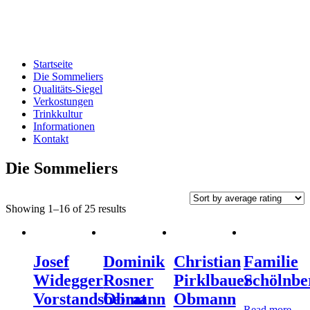
Edelbrand-Sommeliers OÖ
Genussbotschafter der oberösterreichischen Schnapsbrenner
Startseite
Die Sommeliers
Qualitäts-Siegel
Verkostungen
Trinkkultur
Informationen
Kontakt
Die Sommeliers
Showing 1–16 of 25 results
Josef
Dominik
Christian
Familie
Widegger
Rosner
Pirklbauer
Schölnbe
Vorstandsbeirat
Obmann
Obmann
Read more