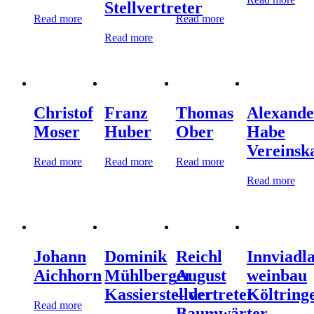
Stellvertreter
Read more
Read more
Read more
Christof
Franz
Thomas
Alexande
Moser
Huber
Ober
Habe
Vereinska
Read more
Read more
Read more
Read more
Johann
Dominik
Reichl
Innviadl
Aichhorn
Mühlberger
August
weinbau
Kassierstellvertreter
– der
Költring
Read more
Baumwärter