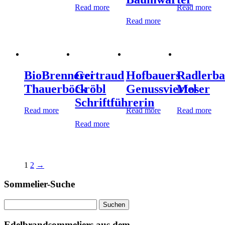
Read more
Read more
Read more
BioBrennerei
Gertraud
Hofbauers
Radlerba
Thauerböck
Gröbl
Genussviertel
Moser
Schriftführerin
Read more
Read more
Read more
Read more
1
2
→
Sommelier-Suche
Suchen
nach:
Edelbrandsommeliers aus dem