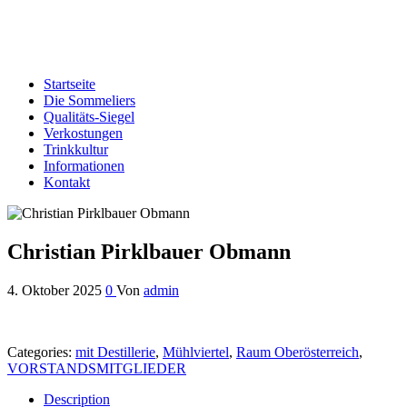
Edelbrand-Sommeliers OÖ
Genussbotschafter der oberösterreichischen Schnapsbrenner
Startseite
Die Sommeliers
Qualitäts-Siegel
Verkostungen
Trinkkultur
Informationen
Kontakt
Christian Pirklbauer Obmann
4. Oktober 2025
0
Von
admin
Categories:
mit Destillerie
,
Mühlviertel
,
Raum Oberösterreich
,
VORSTANDSMITGLIEDER
Description