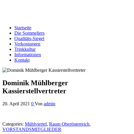
Edelbrand-Sommeliers OÖ
Genussbotschafter der oberösterreichischen Schnapsbrenner
Startseite
Die Sommeliers
Qualitäts-Siegel
Verkostungen
Trinkkultur
Informationen
Kontakt
Dominik Mühlberger
Kassierstellvertreter
20. April 2021
0
Von
admin
Categories:
Mühlviertel
,
Raum Oberösterreich
,
VORSTANDSMITGLIEDER