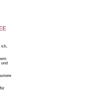
EE
 ich,
inem
e und
aunsee
für