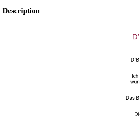
Description
D
D`Br
Ich
wund
Das B
Di