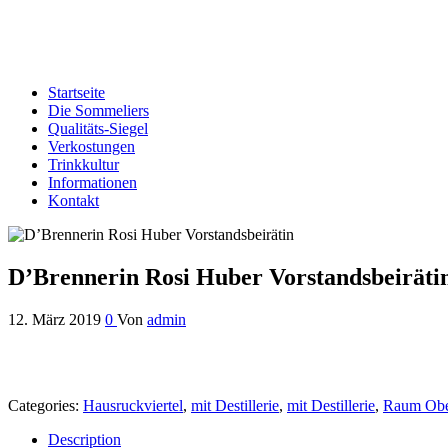
Edelbrand-Sommeliers OÖ
Genussbotschafter der oberösterreichischen Schnapsbrenner
Startseite
Die Sommeliers
Qualitäts-Siegel
Verkostungen
Trinkkultur
Informationen
Kontakt
D’Brennerin Rosi Huber Vorstandsbeiräti
12. März 2019
0
Von
admin
Categories:
Hausruckviertel
,
mit Destillerie
,
mit Destillerie
,
Raum Ober
Description